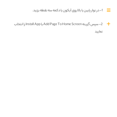
1- در نوار پایین یا بالا روی آیکون یا دکمه سه نقطه بزنید.
Kristoffer Nyholm
جیمز ویتمور جونیور
2- سپس گزینه Add Page To Home Screen یا Install App را انتخاب
اطلاعات بیشتر
پروفایل
اطلاعات بیشتر
پروفایل
نمایید
1 فیلم
1 فیلم
توم بیرد
Brian Horton
اطلاعات بیشتر
پروفایل
اطلاعات بیشتر
پروفایل
1 فیلم
1 فیلم