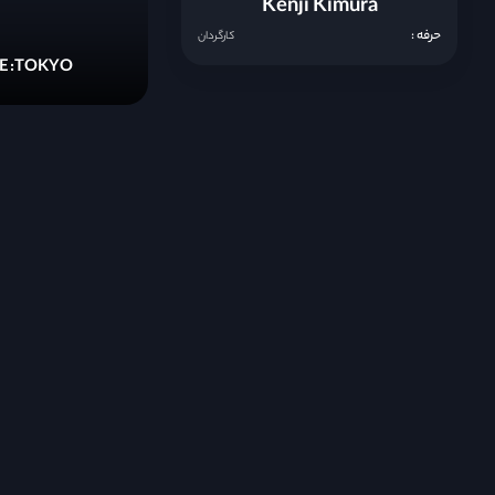
Kenji Kimura
حرفه :
کارگردان
E :TOKYO