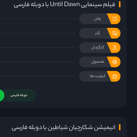
فیلم سینمایی Until Dawn با دوبله فارسی
زمان
ژانر
کارگردان
محصول
کیفیت ها
دوبله فارسی
انیمیشن شکارچیان شیاطین با دوبله فارسی