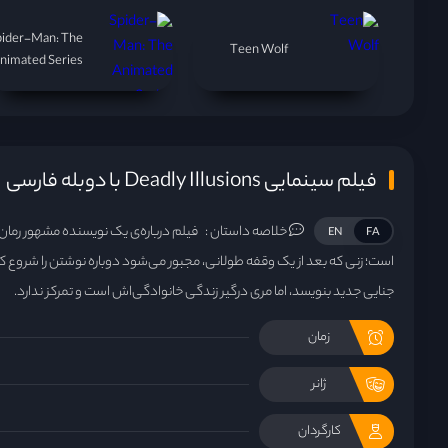
pider-Man: The
Teen Wolf
nimated Series
فیلم سینمایی Deadly Illusions با دوبله فارسی
خلاصه داستان :
فیلم درباره‌ی یک نویسنده مشهور رمان
EN
FA
است؛ زنی که بعد از یک وقفه طولانی، مجبور می‌شود دوباره نوشتن را شروع ک
جنایی جدید بنویسد، اما مری درگیر زندگی خانوادگی‌اش است و تمرکز ندارد.
زمان
ژانر
کارگردان