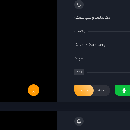
یک ساعت و سی دقیقه
وحشت
David F. Sandberg
آمریکا
720
ادامه
دانلود