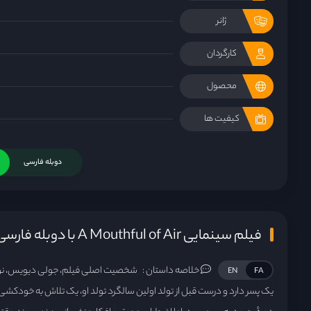
ژانر
کارگردان
محصول
کیفیت ها
دوبله فارسی
فیلم سینمایی A Mouthful of Air با دوبله فارسی
خلاصه داستان :
شخصیت اصلی فیلم، جولی دیویس، نوی
EN
FA
یک پسر دارد و درست قبل از تولد اولین سالگرد تولد او، یک تلاش به خودکشی 