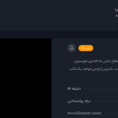
S
A
مثبت 18
‌های جنایی به نام مری موریسون
ند. ناشرش از او می‌خواهد یک کتاب
۱۱۴ دقیقه
درام
روانشناختی
Anna Elizabeth James