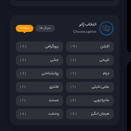
انتخاب ژانر
سریال ها
فیلم ها
Choose a genre
اکشن
بیوگرافی
0
11
تاریخی
جنایی
2
2
درام
روانشناختی
3
5
علمی تخیلی
فانتزی
1
1
ماجراجویی
مستند
1
8
هیجان انگیز
وحشت
6
0