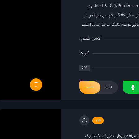
شکارچیان شیاطین کی‌ پاپ (KPop Demon Hunters) یک فیلم فانتزی
این انیمیشن به کارگردانی مگی کانگ و کریس اپلهانس، از
استانی نوشته کانگ ساخته شده است.
اکشن
فانتزی
آمریکا
720
ادامه
دانلود
14+
ش‌آموز را روایت می‌کند که در یک