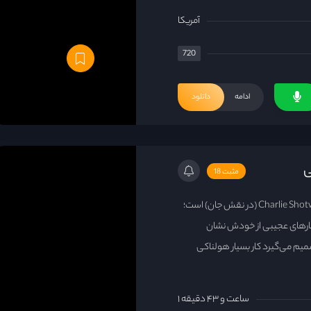
آمریکا
720
ادامه
دانلود
مثبت 18
داستان دربارهٔ پسری ۱۳ ساله به نام Charlie Shotwell (در نقش جان) است؛
فتارهای عجیبی از خودش نشان
میم می‌گیرد کار بسیار هولناکی
۱ ساعت و ۴۳ دقیقه