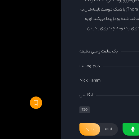
ش‌آموز را روایت می‌کند که در یک
مدرسه شبانه‌روزی خاص درس می‌خوانند. یکی از آن‌ها به نام Liz (با بازی Thora Birch) با کمک دوست نابغه‌شان به
 ساخته شده بود) پیدا می‌کند. او به
گیرند برای تفریح و دوری از مدرسه، چند روزی را در این
یک ساعت و سی دقیقه
درام
وحشت
Nick Hamm
انگلیس
720
ادامه
دانلود