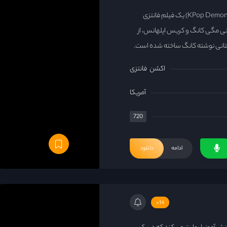
شکارچیان شیاطین کی‌ پاپ (KPop Demon Hunters) یک فیلم فانتزی
این انیمیشن به کارگردانی مگی کانگ و کریس اپلهانس، از
استانی نوشته کانگ ساخته شده است.
اکشن
فانتزی
آمریکا
720
ادامه
دانلود
14+