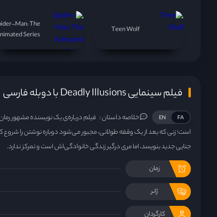
pider-Man: The
Teen Wolf
nimated Series
فیلم سینمایی Deadly Illusions با دوبله فارسی
خلاصه داستان :
فیلم درباره‌ی یک نویسنده مشهور رمان
EN
FA
است؛ زنی که بعد از یک وقفه طولانی، مجبور می‌شود دوباره نوشتن را شروع ک
جنایی جدید بنویسد، اما مری درگیر زندگی خانوادگی‌اش است و تمرکز ندارد.
زمان
ژانر
کارگردان