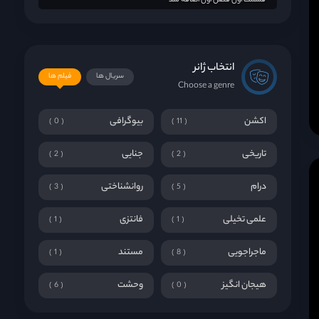
قسمت اول فصل اول اضافه شد
انتخاب ژانر
سریال ها
فیلم ها
Choose a genre
اکشن
بیوگرافی
0
11
تاریخی
جنایی
2
2
درام
روانشناختی
3
5
علمی تخیلی
فانتزی
1
1
ماجراجویی
مستند
1
8
هیجان انگیز
وحشت
6
0