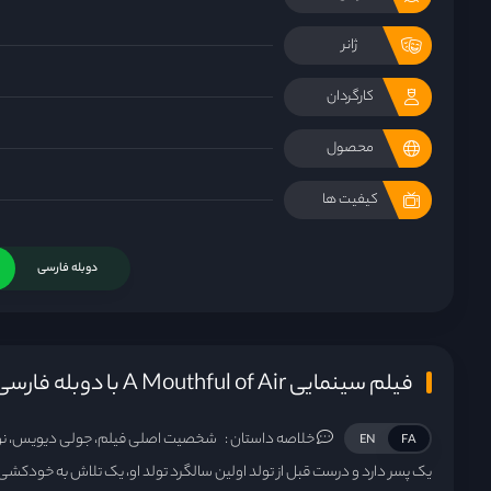
ژانر
کارگردان
محصول
کیفیت ها
دوبله فارسی
فیلم سینمایی A Mouthful of Air با دوبله فارسی
خلاصه داستان :
شخصیت اصلی فیلم، جولی دیویس، نوی
EN
FA
یک پسر دارد و درست قبل از تولد اولین سالگرد تولد او، یک تلاش به خودکشی 