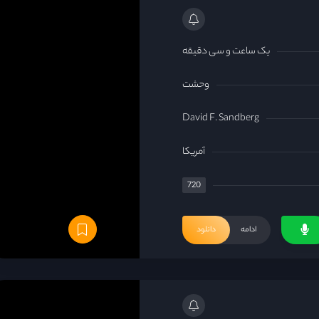
یک ساعت و سی دقیقه
وحشت
David F. Sandberg
آمریکا
720
ادامه
دانلود