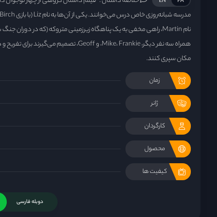
خلاصه داستان :
فیلم داستان گروهی از چهار نوجوان دان
EN
FA
نام Martin، راهی مخفی به یک پناهگاه زیرزمینی متروکه (که در دوران جنگ
همراه سه نفر دیگر، Mike، Frankie، و Geoff، تصمیم می‌
مکان سپری کنند.
زمان
ژانر
کارگردان
محصول
کیفیت ها
دوبله فارسی