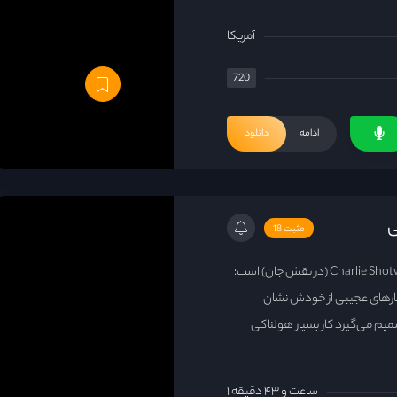
آمریکا
720
ادامه
دانلود
مثبت 18
داستان دربارهٔ پسری ۱۳ ساله به نام Charlie Shotwell (در نقش جان) است؛
فتارهای عجیبی از خودش نشان
میم می‌گیرد کار بسیار هولناکی
۱ ساعت و ۴۳ دقیقه