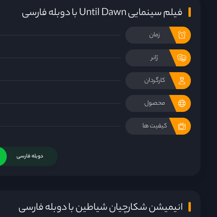
فیلم سینمایی Until Dawn با دوبله فارسی
زمان
ژانر
کارگردان
محصول
کیفیت ها
دوبله فارسی
انیمیشن شکارچیان شیاطین با دوبله فارسی