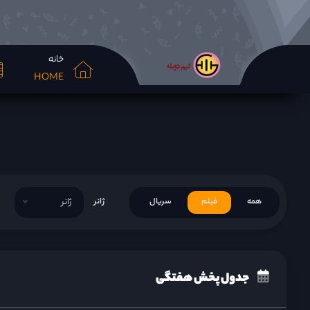
خانه
HOME
همه
فیلم
سریال
ژانر
ژانر
جدول پخش هفتگی