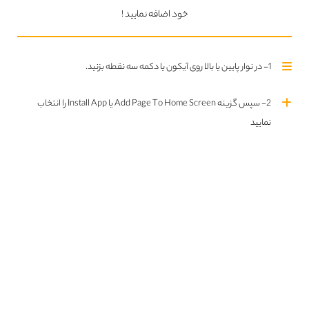
خود اضافه نمایید !
A Mouthful of Air
1- در نوار پایین یا بالا روی آیکون یا دکمه سه نقطه بزنید.
2- سپس گزینه Add Page To Home Screen یا Install App را انتخاب
نمایید