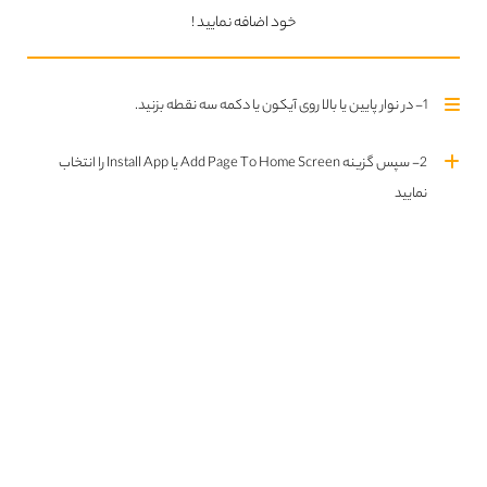
خود اضافه نمایید !
Tomb Raider A Survivor Is
Born
1- در نوار پایین یا بالا روی آیکون یا دکمه سه نقطه بزنید.
2- سپس گزینه Add Page To Home Screen یا Install App را انتخاب
نمایید