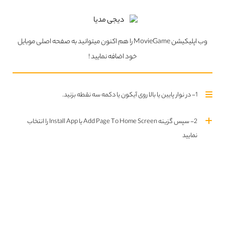
«نمک زمین»؛ سفر به سوی بهشت
وب اپلیکیشن MovieGame را هم اکنون میتوانید به صفحه اصلی موبایل
مستند«نمک زمین» ساخته ویم وندرس و جولیانو ریبیرو سالگادو یک پرتره
خود اضافه نمایید !
درباره سباستیائو سالگادو عکاس و مردم‌نگار نامدار برزیل...
1- در نوار پایین یا بالا روی آیکون یا دکمه سه نقطه بزنید.
2- سپس گزینه Add Page To Home Screen یا Install App را انتخاب
نمایید
«ویلی وانکا و کارخانه شکلات‌سازی»؛ آرامشی در چشمانِ آبی
صاحب یک کارخانه‌ی شکلات‌سازی رویایی
وقتی بخواهی قصه‌ای اولیور توییستی را به سرزمین پریان ببری حاصلش
می‌شود «ویلی وانکا و کارخانه‌ی شکلات‌سازی»(۱۹۷۱)؛ داستان...