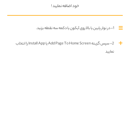
خود اضافه نمایید !
Rise of the Tomb Raider
1- در نوار پایین یا بالا روی آیکون یا دکمه سه نقطه بزنید.
2- سپس گزینه Add Page To Home Screen یا Install App را انتخاب
نمایید