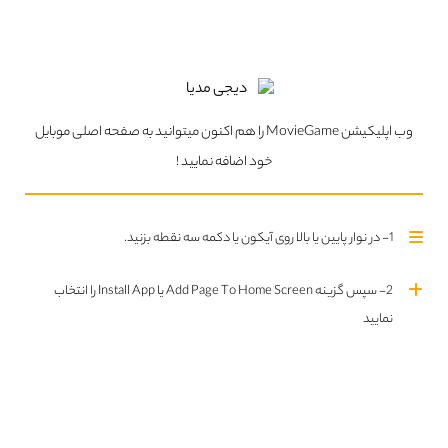
برنده
Billy Porter
Jeremy Strong
وب اپلیکیشن MovieGame را هم اکنون میتوانید به صفحه اصلی موبایل
خود اضافه نمایید !
اطلاعات بیشتر
پروفایل
اطلاعات بیشتر
پروفایل
Best Performance by an Actor in a Television Series - Musical
1- در نوار پایین یا بالا روی آیکون یا دکمه سه نقطه بزنید.
or Comedy
2- سپس گزینه Add Page To Home Screen یا Install App را انتخاب
نمایید
برنده
Anthony Anderson
Jason Sudeikis