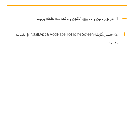
پاسخ
0
0
1- در نوار پایین یا بالا روی آیکون یا دکمه سه نقطه بزنید.
2- سپس گزینه Add Page To Home Screen یا Install App را انتخاب
نمایید
ما را در
اینستاگرام
دنبال کنید
ما را در
تلگرام
دنبال کنید
سریال های بروز شده
تمام سریال ها
Updated Series
قسمت چهارم فصل اول اضافه شد