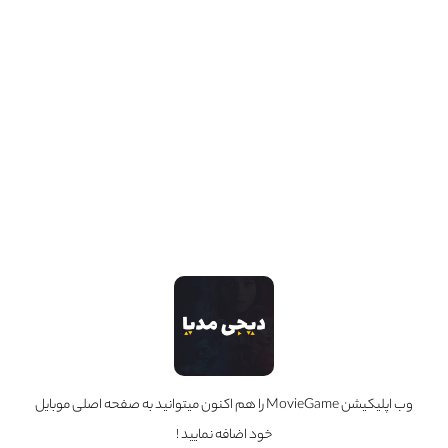
پاسخ
0
0
Hooman_132
1 سال قبل
میخواستم بگم شما که زحمت میکشید دوبله میکنید. به جای
گیم مووی, پچ دوبله خود بازی را بزنید که بشه روی بازی نصبش
کرد و بازی رو دوبله پلی داد, باور کنید اینطوری مشترکاتونم خیلی
بیشتر میشه
پاسخ
0
3
Admin
1 سال قبل
در پاسخ به
Hooman_132
وب اپلیکیشن MovieGame را هم اکنون میتوانید به صفحه اصلی موبایل
سلام . این بازی به مشکل فنی خوردیم نتونستیم انجامش بدیم
خود اضافه نمایید !
دوست من