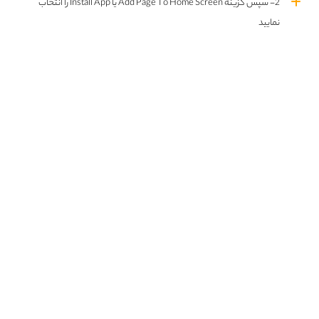
2- سپس گزینه Add Page To Home Screen یا Install App را انتخاب
نمایید
قسمت اول فصل اول اضافه شد
انتخاب ژانر
سریال ها
فیلم ها
Choose a genre
اکشن
بیوگرافی
0
11
تاریخی
جنایی
2
2
درام
روانشناختی
3
5
علمی تخیلی
فانتزی
1
1
ماجراجویی
مستند
1
8