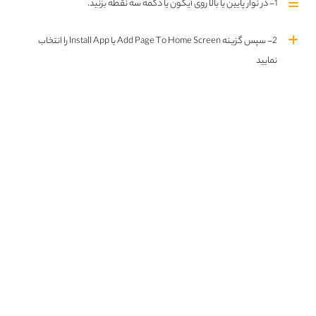
1- در نوار پایین یا بالا روی آیکون یا دکمه سه نقطه بزنید.
2- سپس گزینه Add Page To Home Screen یا Install App را انتخاب
نمایید
گیم مووی I Saw Black Clouds دوبله فارسی
18+
خلاصه داستان :
داستان بازی حول محور شخصیت اصلی، زنی به
EN
FA
نام کریستینا، می‌چرخد که پس از مرگ اسرارآمیز یکی از دوستان نزدیکش به زادگاهش
بازمی‌گردد. او در جستجوی حقیقت در مورد این حادثه غم‌انگیز وارد ماجرایی تاریک و
رازآلود می‌شود. بازی به موضوعاتی مثل مرگ، گناه، فقدان، و مواجهه با گذشته می‌پردازد.
زمان
1ساعت و چهل دقیقه
ژانر
وحشت
کارگردان
Chrystal Ding