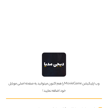
ژانر
درام
وحشت
کارگردان
Nick Hamm
محصول
انگلیس
720
کیفیت ها
دوبله فارسی
ادامه
دانلود
وب اپلیکیشن MovieGame را هم اکنون میتوانید به صفحه اصلی موبایل
خود اضافه نمایید !