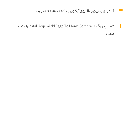
1- در نوار پایین یا بالا روی آیکون یا دکمه سه نقطه بزنید.
2- سپس گزینه Add Page To Home Screen یا Install App را انتخاب
نمایید
سریال Harper’s Island دوبله فارسی
14+
قسمت سوم فصل اول اضافه شد
خلاصه داستان :
داستان درباره گروهی از دوستان و خانواده
EN
FA
است که برای جشن عروسی یک زوج جوان به جزیره Harper's Island دعوت می‌شوند. این
جزیره پیش از این به خاطر قتل‌های زنجیره‌ای هفت سال پیش که توسط یک قاتل به نام
جان ویکفیلد انجام شد، شهرت داشت. در حالی که جشن عروسی در حال آماده شدن
است، مهمانان یکی پس از دیگری به طرز وحشیانه‌ای کشته می‌شوند. این قتل‌ها باعث
ایجاد ترس و بی‌اعتمادی در میان شخصیت‌ها می‌شود و هر کسی می‌تواند مظنون باشد.