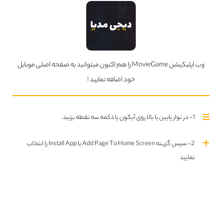
وب اپلیکیشن MovieGame را هم اکنون میتوانید به صفحه اصلی موبایل
خود اضافه نمایید !
مستند America the Beautiful دوبله فارسی
1- در نوار پایین یا بالا روی آیکون یا دکمه سه نقطه بزنید.
قسمت چهارم فصل اول اضافه شد
2- سپس گزینه Add Page To Home Screen یا Install App را انتخاب
خلاصه داستان :
مستند «آمریکای زیبا» (America the
EN
FA
نمایید
Beautiful) در سال ۲۰۲۲ منتشر شده و به بررسی مناظر خیره‌کننده و حیات وحش متنوع
قاره آمریکا می‌پردازد. این مستند در قالب یک مجموعه تلویزیونی ارائه شده و روایت آن
توسط حامد قرائی انجام می‌شود.
زمان
48 دقیقه