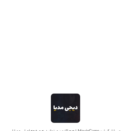
اگر «همزاد» را ندیده‌‌اید، امکان لو رفتن داستان وجود دارد «همزاد» (Changeling) (کلينت ايستوود، ۲۰۰۸ ) به
عنوان اثری از فیلمسازی مولف، نمایان‌کننده و تجسم‌بخشِ دنیای درونی او و انعکاس‌دهنده دیدگاهش به
انسان و جهان پیرامون است؛ و شخصیتِ اصلی فیلم «کریستین کالینز» (آنجلینا جولی) یک قهرمان و شخصیتِ
نمونه‌ای آثار ایستوود به شمار می‌آید. مادری […]
محمد زیدوند
۲۹ خرداد ۱۴۰۱
0
دسته بندی ها
دسته‌بندی نشده
(0)
اخبار
(11)
افراد
(6)
اینستاگرام MovieGame
follow us