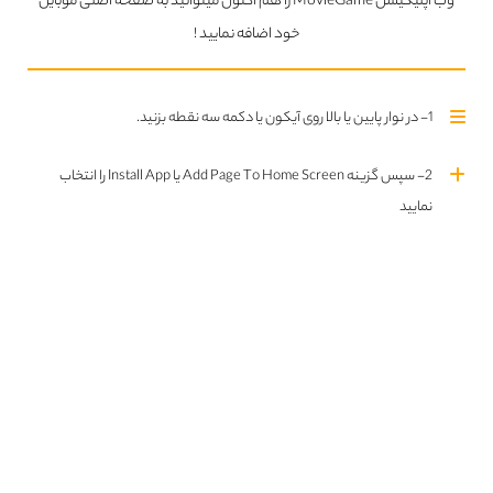
وب اپلیکیشن MovieGame را هم اکنون میتوانید به صفحه اصلی موبایل
خود اضافه نمایید !
تلگرام MovieGame
join us
1- در نوار پایین یا بالا روی آیکون یا دکمه سه نقطه بزنید.
2- سپس گزینه Add Page To Home Screen یا Install App را انتخاب
نمایید