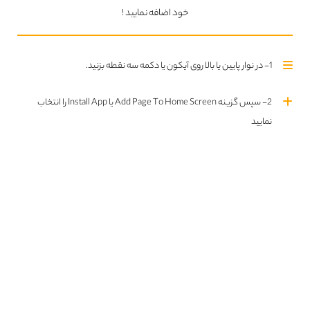
خود اضافه نمایید !
تلگرام MovieGame
join us
1- در نوار پایین یا بالا روی آیکون یا دکمه سه نقطه بزنید.
2- سپس گزینه Add Page To Home Screen یا Install App را انتخاب
نمایید