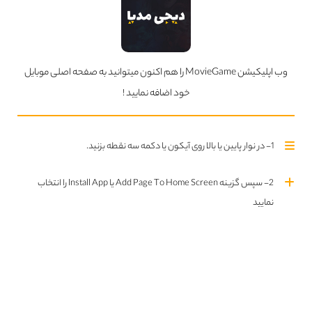
ما را در
اینستاگرام
دنبال
ما را در
تلگرام
دنبال کنید
کنید
وب اپلیکیشن MovieGame را هم اکنون میتوانید به صفحه اصلی موبایل
سریال های بروز شده
خود اضافه نمایید !
تمام سریال ها
Updated Series
1- در نوار پایین یا بالا روی آیکون یا دکمه سه نقطه بزنید.
قسمت چهارم فصل اول اضافه شد
2- سپس گزینه Add Page To Home Screen یا Install App را انتخاب
نمایید
قسمت دوم فصل اول اضافه شد
قسمت سوم فصل اول اضافه شد