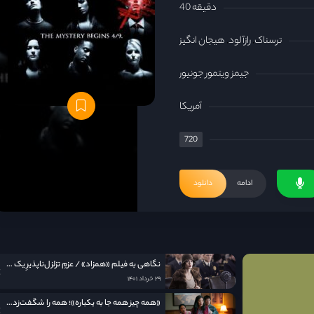
40 دقیقه
ترسناک
رازآلود
هیجان انگیز
جیمز ویتمور جونیور
آمریکا
720
ادامه
دانلود
نگاهی به فيلم «همزاد» / عزمِ تزلزل‌ناپذیرِ یک مادر
۲۹ خرداد ۱۴۰۱
«همه چیز همه جا به یکباره»؛ همه را شگفت‌زده کرد