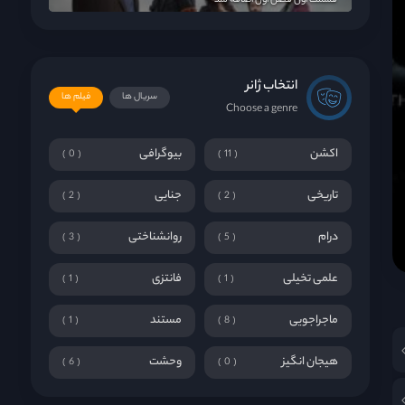
قسمت اول فصل اول اضافه شد
انتخاب ژانر
سریال ها
فیلم ها
Choose a genre
اکشن
بیوگرافی
0
11
تاریخی
جنایی
2
2
درام
روانشناختی
3
5
علمی تخیلی
فانتزی
1
1
ماجراجویی
مستند
1
8
هیجان انگیز
وحشت
6
0
!