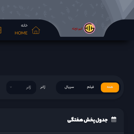
خانه
HOME
همه
فیلم
سریال
ژانر
ژانر
جدول پخش هفتگی