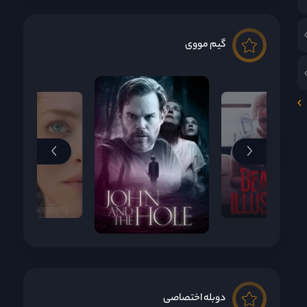
گیم مووی
دوبله اختصاصی