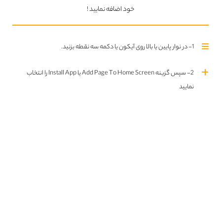
خود اضافه نمایید !
1- در نوار پایین یا بالا روی آیکون یا دکمه سه نقطه بزنید.
2- سپس گزینه Add Page To Home Screen یا Install App را انتخاب
نمایید