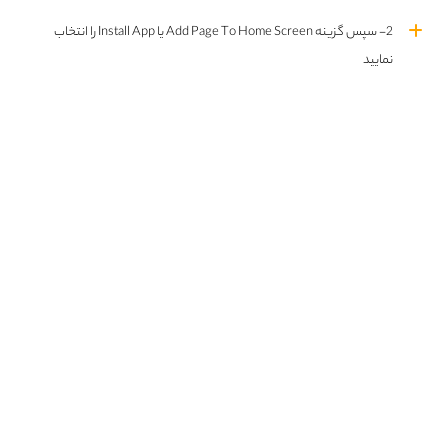
قسمت اول فصل اول اضافه شد
2- سپس گزینه Add Page To Home Screen یا Install App را انتخاب
نمایید
قسمت اول فصل اول اضافه شد
انتخاب ژانر
سریال ها
فیلم ها
Choose a genre
اکشن
بیوگرافی
0
11
تاریخی
جنایی
2
2
درام
روانشناختی
3
5
علمی تخیلی
فانتزی
1
1