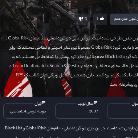
0
1
کردن اعلان فیلم
بازی Crossfire X بر اساس داستان‌های مختلف و نبردهای ویژه در جهان مدرن طراحی شده است. در این بازی دو گروه اصلی با نام‌های Global Risk
و Black List وجود دارند که هرکدام اهداف و ماموریت‌های خاص خود را دارند. گروه Global Risk معمولاً نیروهای امنیتی و نظامی هستند که برای
برقراری صلح و جلوگیری از اقدامات تروریستی تلاش می‌کنند، در حالی که گروه Black List معمولاً نیروهای تروریستی یا شبه‌نظامی هستند که به
دنبال آشوب و حمله به مکان‌های استراتژیک هستند. گیم‌پلی بازی شامل حالت‌های مختلفی از جمله Team Deathmatch، Search & Destroy و
Bomb planting است که در آن بازیکنان می‌توانند در نقشه‌های مختلف با یکدیگر مبارزه کنند. بازی همچنین شامل ویژگی‌های کلاسیک FPS
ای پیشرفته است.
ول
سال تولید
زبان
2007
دوبله فارسی اختصاصی
بازی Crossfire X بر اساس داستان‌های مختلف و نبردهای ویژه در جهان مدرن طراحی شده است. در این بازی دو گروه اصلی با نام‌های Global Risk و Black List