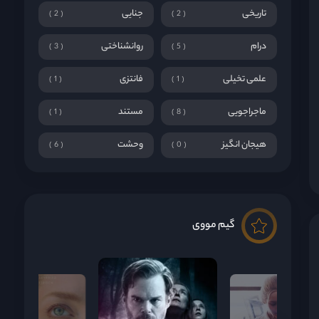
تاریخی
جنایی
2
2
درام
روانشناختی
3
5
علمی تخیلی
فانتزی
1
1
ماجراجویی
مستند
1
8
هیجان انگیز
وحشت
6
0
گیم مووی