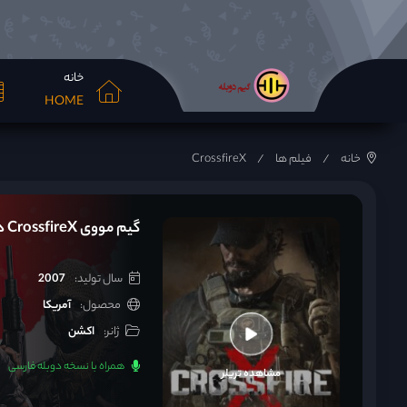
خانه
HOME
خانه
فیلم ها
CrossfireX
گیم مووی CrossfireX دوبله فارسی
سال تولید:
2007
محصول:
آمریکا
ژانر:
اکشن
همراه با نسخه دوبله فارسی
مشاهده تریلر