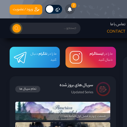
2
ورود/عضویت
تماس با ما
CONTACT
ما را در
اینستاگرام
ما را در
تلگرام
دنبال
دنبال کنید
کنید
سریال های بروز شده
تمام سریال ها
Updated Series
قسمت چهارم فصل اول اضافه شد