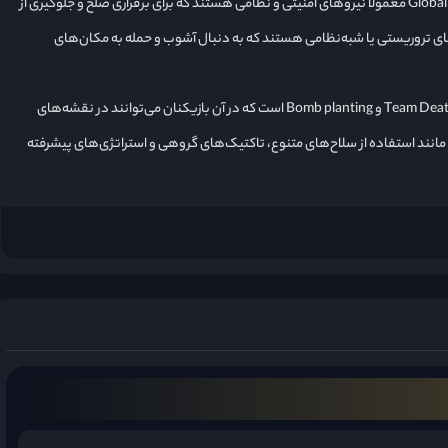
وجود دارند که هرکدام اهداف و ماموریت‌های خاص خود را دارند. گروه Global Risk معمولاً نیروهای امنیتی و نظامی هستند که برای برقراری صلح و جلوگیری از
می‌کنند، در حالی که گروه Black List معمولاً نیروهای تروریستی یا شبه‌نظامی هستند که به دنبال آشوب و حمله به مکان‌های
گیم‌پلی بازی شامل حالت‌های مختلفی از جمله Team Deathmatch، Search & Destroy و Bomb planting است که در آن بازیکنان می‌توانند در نقشه‌های
ختلف با یکدیگر مبارزه کنند. بازی همچنین شامل ویژگی‌های کلاسیک FPS مانند استفاده از سلاح‌های متنوع، تاکتیک‌های گروهی و استراتژی‌های پیشرفته