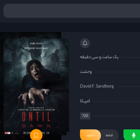
یک ساعت و سی دقیقه
وحشت
David F. Sandberg
آمریکا
720
ادامه
دانلود