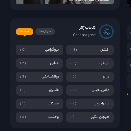
قسمت اول فصل اول اضافه شد
انتخاب ژانر
سریال ها
فیلم ها
Choose a genre
!
اکشن
بیوگرافی
0
11
تاریخی
جنایی
2
2
درام
روانشناختی
3
5
علمی تخیلی
فانتزی
1
1
ماجراجویی
مستند
1
8
هیجان انگیز
وحشت
6
0