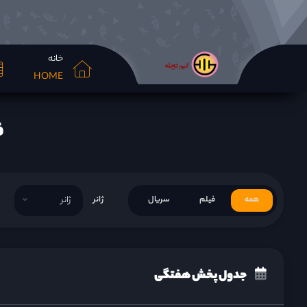
خانه
HOME
فی
همه
فیلم
سریال
ژانر
ژانر
جدول پخش هفتگی