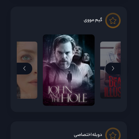
گیم مووی
دوبله اختصاصی