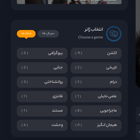
قسمت اول فصل اول اضافه شد
انتخاب ژانر
سریال ها
فیلم ها
Choose a genre
اکشن
بیوگرافی
0
11
تاریخی
جنایی
2
2
درام
روانشناختی
3
5
علمی تخیلی
فانتزی
1
1
ماجراجویی
مستند
1
8
هیجان انگیز
وحشت
6
0
!