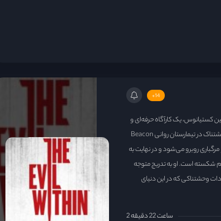
14+
کستیانوس، یک کارآگاه حرفه‌ای و
باتجربه، می‌چرخد. سباستین به همراه دو همکار خود، برای بررسی حادثه‌ای وحشتناک در تیمارستان روانی Beacon
مرگباری روبرو می‌شود و در نهایت به
م شکسته است. او به تدریج متوجه
دات وحشتناکی که در این دنیای
2 ساعت 22 دقیقه