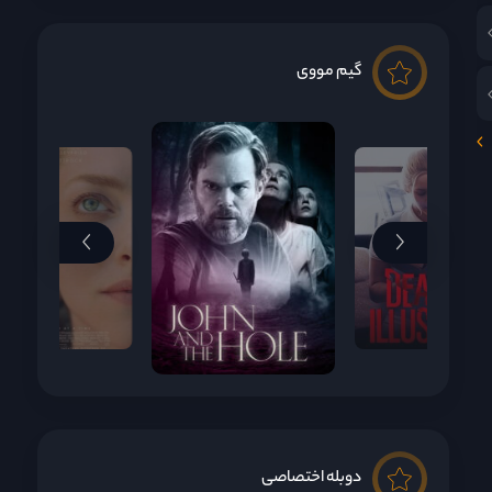
گیم مووی
دوبله اختصاصی