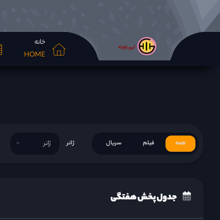
خانه
HOME
همه
فیلم
سریال
ژانر
ژانر
جدول پخش هفتگی