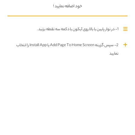
خود اضافه نمایید !
Call of Duty: Vanguard
1- در نوار پایین یا بالا روی آیکون یا دکمه سه نقطه بزنید.
2- سپس گزینه Add Page To Home Screen یا Install App را انتخاب
نمایید