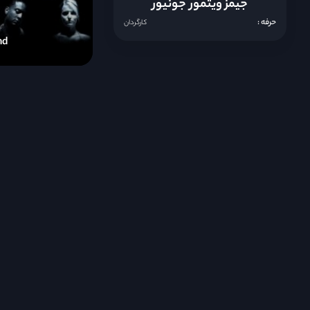
جیمز ویتمور جونیور
حرفه :
کارگردان
nd