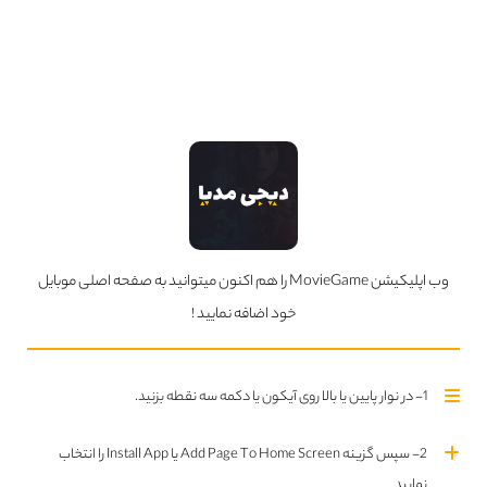
و رسیدن به پایانی تراژیک و تأثیرگذار می‌شود.
۷. بانوی زیبای من/ چالش عشق و غرور
«بانوی زیبای من» ساخته جرج کیوکر براساس فیلمنامه‌ای از آلن جی لرنر در سال ۱۹۶۴ ساخته
شده که برگرفته از دو نمایشنامه است و ۸ جایزه اسکار از جمله جایزه بهترین فیلمنامه
اقتباسی را به خود اختصاص داد. فیلمی که قصه آشنای تبدیل شدن یک دختر زیبای
گلفروش را به بانویی متشخص بر بستری موزیکال و عاشقانه به تصویر می‌کشد.
الیزا دولیتل (آدری هپبورن) که یک دختر گلفروش عامی لندنی است توجه یک استاد
آواشناسی؛ پروفسور هنری کیگینز (رکس هریسون) را جلب می‌کند تا با دوست زبان
وب اپلیکیشن MovieGame را هم اکنون میتوانید به صفحه اصلی موبایل
شناسش شرط ببندد که می‌تواند او را تبدیل به بانویی متشخص در محافل اشرافی کند.
خود اضافه نمایید !
آنچه بر بستر این شرط‌بندی و آموزش اتفاق می‌افتد؛ عشق تدریجی الیزا به معلم‌اش است
که به واسطه غرور کیگینز بی‌پاسخ می‌ماند. همین نکته دختر جوان را که به جهت پوسته
1- در نوار پایین یا بالا روی آیکون یا دکمه سه نقطه بزنید.
ظاهری تربیت شده، اما همچنان روحی سرکش و مهارنشدنی دارد، وامی دارد او را ترک کند
تا این بار مرد برای سربلندی در آزمون عشق، غرور خود را به چالش بکشد.
2- سپس گزینه Add Page To Home Screen یا Install App را انتخاب
۶. اشک‌ها و لبخندها/ عشق بر بستر موسیقی
نمایید