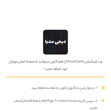
شوگرمن.
آنچه در ادامه اهمیت می‌یابد؛ انطباق و گره خوردن نیاز دراماتیک شوگرمن و کروز به
یکدیگر است، چراکه هر دو درصدد اثبات خود برای رسیدن به رویایشان هستند. به همین
واسطه بخشِ کلاسیکِ میانیِ این الگوی درام؛ که تمرین و تلاش کروز را در یک ضرب الاجل
زمانی برای موفقیت در بازی انتخابی در برمی‌گیرد، تبدیل می‌شود به یک میانِ چند وجهی.
در این خوانش مربی یعنی شوگرمن فقط حکم انگیزه بخش و راهنما ندارد بلکه او هم
خود را به آب و آتش می‌زند تا رویای شخصی‌اش را به واقعیت نزدیک کند.
همانطور که اشاره شد این دیدگاه باعث شده کاراکترها از نمونه‌های تیپیکال و قابل انتظار
وب اپلیکیشن MovieGame را هم اکنون میتوانید به صفحه اصلی موبایل
خود فاصله گرفته و تمایزی هرچند ظریف و جزئی پیدا کنند. مثل شوگرمن که به نظر می‌آید
خود اضافه نمایید !
زندگی شخصی و حرفه‌ای کاملی داشته باشد، اما همان زخم کهنه روی دست کافی‌ست تا
در سکانسی تعیین‌کننده این تابلوی تخت و بی‌نقص شکسته شود و اعتراف به اشتباهی
1- در نوار پایین یا بالا روی آیکون یا دکمه سه نقطه بزنید.
کند که دوران ورزشی‌اش را به عنوان یک بازیکن به نقطه پایان رسانده است.
این خودشکنی نه فقط کاراکتر شوگرمن را برای مخاطب ملموس و باورپذیر می‌کند بلکه در
2- سپس گزینه Add Page To Home Screen یا Install App را انتخاب
ترمیم رابطه او و کروز و همچنین انگیزه‌بخشی به این جوان که از سوی جامعه به واسطه
نمایید