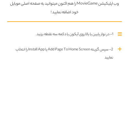
وب اپلیکیشن MovieGame را هم اکنون میتوانید به صفحه اصلی موبایل
follow us
خود اضافه نمایید !
تلگرام MovieGame
join us
1- در نوار پایین یا بالا روی آیکون یا دکمه سه نقطه بزنید.
2- سپس گزینه Add Page To Home Screen یا Install App را انتخاب
نمایید