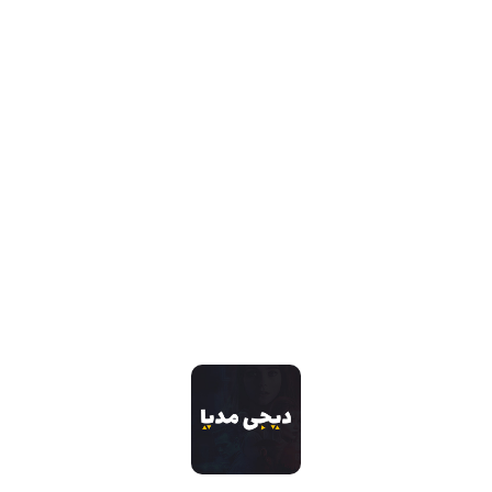
وقتی بخواهی قصه‌ای اولیور توییستی را به سرزمین پریان ببری حاصلش می‌شود «ویلی وانکا و کارخانه‌ی
شکلات‌سازی»(۱۹۷۱)؛ داستانی پر از غرائبِ غافلگیرکننده روالد دالی. انگار این حاشیه‌ای باشد بر واقعیت دیکنزی
که در حال و هوای قصه‌های پریان نوشته شده باشد. گویی پشت فقری که خانواده‌ی چارلی با آن دست و
پنجه نرم می‌کند، قصه‌‌ای جن […]
محمد زیدوند
۲۸ خرداد ۱۴۰۱
0
دسته بندی ها
دسته‌بندی نشده
(0)
اخبار
(11)
افراد
(6)
اینستاگرام MovieGame