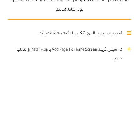
وب اپلیکیشن MovieGame را هم اکنون میتوانید به صفحه اصلی موبایل
خود اضافه نمایید !
تلگرام MovieGame
join us
1- در نوار پایین یا بالا روی آیکون یا دکمه سه نقطه بزنید.
2- سپس گزینه Add Page To Home Screen یا Install App را انتخاب
نمایید