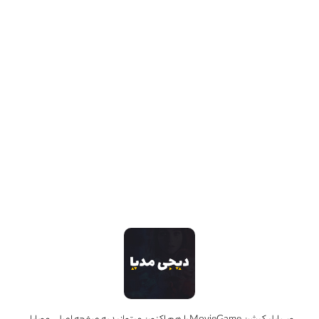
اگر «همزاد» را ندیده‌‌اید، امکان لو رفتن داستان وجود دارد «همزاد» (Changeling) (کلينت ايستوود، ۲۰۰۸ ) به
عنوان اثری از فیلمسازی مولف، نمایان‌کننده و تجسم‌بخشِ دنیای درونی او و انعکاس‌دهنده دیدگاهش به
انسان و جهان پیرامون است؛ و شخصیتِ اصلی فیلم «کریستین کالینز» (آنجلینا جولی) یک قهرمان و شخصیتِ
نمونه‌ای آثار ایستوود به شمار می‌آید. مادری […]
محمد زیدوند
۲۹ خرداد ۱۴۰۱
0
دسته بندی ها
دسته‌بندی نشده
(0)
اخبار
(11)
افراد
(6)
اینستاگرام MovieGame
follow us