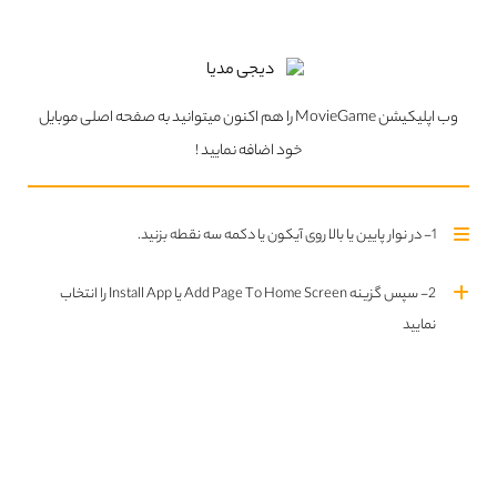
مشاهده همه مطالب بلاگ
ما را در
اینستاگرام
دنبال
ما را در
تلگرام
دنبال کنید
وب اپلیکیشن MovieGame را هم اکنون میتوانید به صفحه اصلی موبایل
کنید
خود اضافه نمایید !
سریال های بروز شده
1- در نوار پایین یا بالا روی آیکون یا دکمه سه نقطه بزنید.
تمام سریال ها
Updated Series
2- سپس گزینه Add Page To Home Screen یا Install App را انتخاب
نمایید
قسمت چهارم فصل اول اضافه شد
قسمت دوم فصل اول اضافه شد