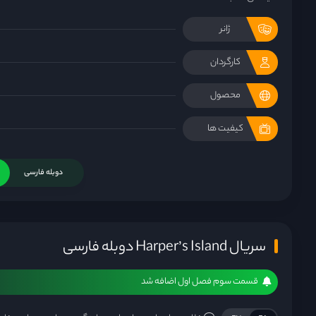
ژانر
کارگردان
محصول
کیفیت ها
دوبله فارسی
سریال Harper’s Island دوبله فارسی
قسمت سوم فصل اول اضافه شد