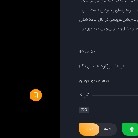
نواده است که برای جشن عروسی یک
ره پیش از این به خاطر قتل‌های زنجیره‌ای هفت سال
ی که جشن عروسی در حال آماده شدن
 باعث ایجاد ترس و بی‌اعتمادی در
40 دقیقه
ترسناک
رازآلود
هیجان انگیز
جیمز ویتمور جونیور
آمریکا
720
ادامه
دانلود