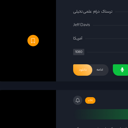
ترسناک
درام
علمی تخیلی
Jeff Davis
آمریکا
1080
ادامه
دانلود
14+