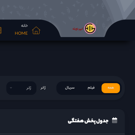
خانه
HOME
همه
فیلم
سریال
ژانر
ژانر
جدول پخش هفتگی