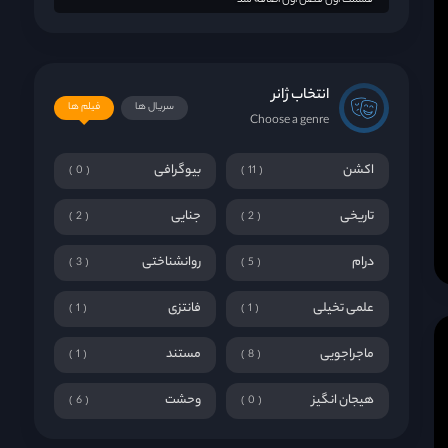
قسمت اول فصل اول اضافه شد
انتخاب ژانر
سریال ها
فیلم ها
Choose a genre
اکشن
بیوگرافی
0
11
تاریخی
جنایی
2
2
درام
روانشناختی
3
5
علمی تخیلی
فانتزی
1
1
ماجراجویی
مستند
1
8
هیجان انگیز
وحشت
6
0