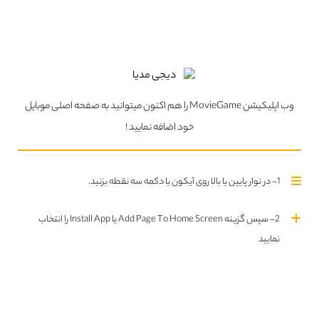
قسمت دوم فصل اول اضافه شد
قسمت سوم فصل اول اضافه شد
وب اپلیکیشن MovieGame را هم اکنون میتوانید به صفحه اصلی موبایل
خود اضافه نمایید !
قسمت اول فصل اول اضافه شد
1- در نوار پایین یا بالا روی آیکون یا دکمه سه نقطه بزنید.
قسمت اول فصل اول اضافه شد
2- سپس گزینه Add Page To Home Screen یا Install App را انتخاب
نمایید
انتخاب ژانر
سریال ها
فیلم ها
Choose a genre