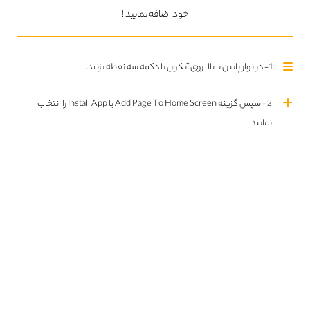
خود اضافه نمایید !
LateShift
1- در نوار پایین یا بالا روی آیکون یا دکمه سه نقطه بزنید.
2- سپس گزینه Add Page To Home Screen یا Install App را انتخاب
نمایید