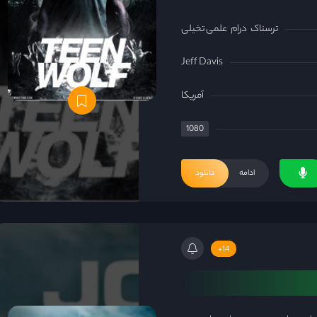
ترسناک
درام
علمی تخیلی
Jeff Davis
آمریکا
1080
ادامه
دانلود
14+