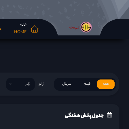
خانه
HOME
همه
فیلم
سریال
ژانر
ژانر
جدول پخش هفتگی