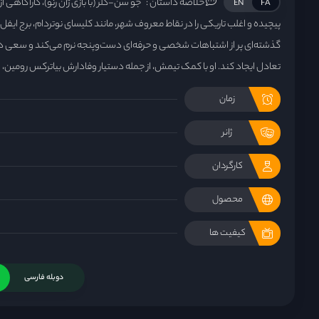
خلاصه داستان :
جو سن-کلر (با بازی ژان رنو)، کارآگاهی 
EN
FA
پیچیده و اغلب تاریکی را در نقاط معروف شهر، مانند کلیسای نوتردام، برج ایفل و
گذشته‌ای پر از اشتباهات شخصی و حرفه‌ای دست‌وپنجه نرم می‌کند و سعی د
تعادل ایجاد کند. او با کمک تیمش، از جمله دستیار وفادارش بیاترکس رومین، س
زمان
ژانر
کارگردان
محصول
کیفیت ها
دوبله فارسی