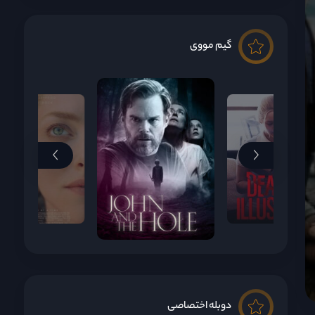
گیم مووی
دوبله اختصاصی