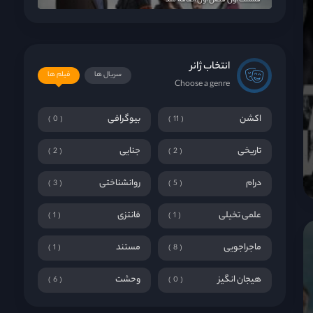
قسمت اول فصل اول اضافه شد
انتخاب ژانر
سریال ها
فیلم ها
Choose a genre
اکشن
بیوگرافی
0
11
تاریخی
جنایی
2
2
درام
روانشناختی
3
5
علمی تخیلی
فانتزی
1
1
ماجراجویی
مستند
1
8
هیجان انگیز
وحشت
6
0