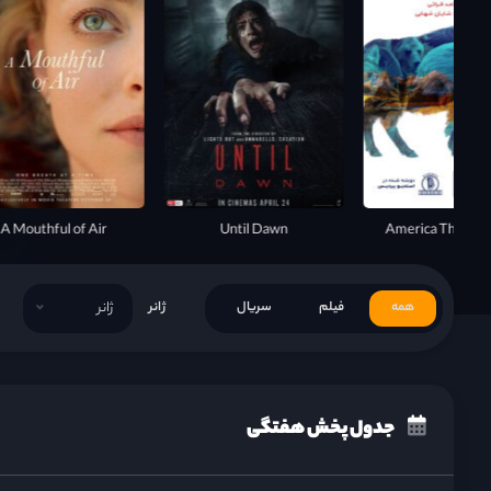
A Mouthful of Air
Until Dawn
America The Beau
همه
فیلم
سریال
ژانر
ژانر
جدول پخش هفتگی