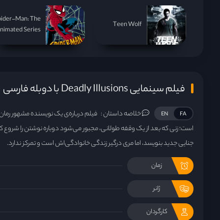
pider-Man: The
Teen Wolf
nimated Series
فیلم سینمایی Deadly Illusions با دوبله فارسی
خلاصه داستان :
فیلم درباره‌ی یک نویسنده مشهور رمان
EN
FA
است؛ زنی که بعد از یک وقفه طولانی، مجبور می‌شود دوباره نوشتن را شروع ک
جنایی جدید بنویسد، اما مری درگیر زندگی خانوادگی‌اش است و تمرکز ندارد.
زمان
ژانر
کارگردان