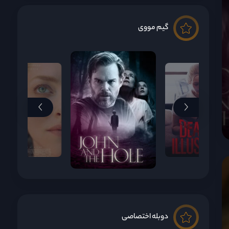
گیم مووی
دوبله اختصاصی