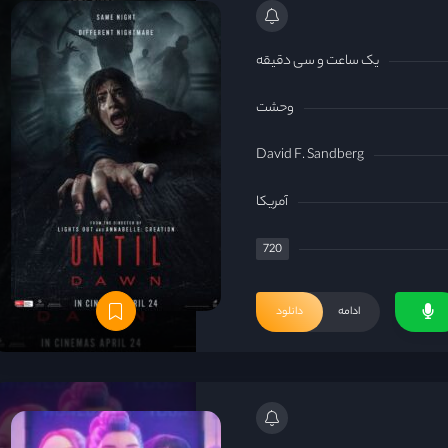
یک ساعت و سی دقیقه
وحشت
David F. Sandberg
آمریکا
720
ادامه
دانلود