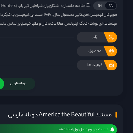
خلاصه داستان :
EN
FA
موزیکال انیمیشن آمریکایی محصول سال ۲۰۲۵ است. 
فیلمنامه‌ ای نوشته کانگ، اپلهانس، هانا مک‌مکان و دانیا خیمنز، بر اساس د
ژانر
محصول
کیفیت ها
دوبله فارسی
مستند America the Beautiful دوبله فارسی
قسمت چهارم فصل اول اضافه شد