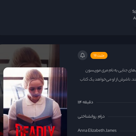
S
A
مثبت 18
‌های جنایی به نام مری موریسون
ند. ناشرش از او می‌خواهد یک کتاب
۱۱۴ دقیقه
درام
روانشناختی
Anna Elizabeth James