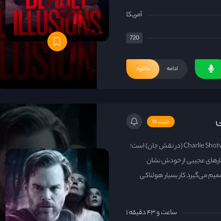
آمریکا
720
ادامه
دانلود
مثبت 18
داستان دربارهٔ پسری ۱۳ ساله به نام Charlie Shotwell (در نقش جان) است؛
فتارهای عجیبی از خودش نشان
میم می‌گیرد کار بسیار هولناکی
۱ ساعت و ۴۳ دقیقه