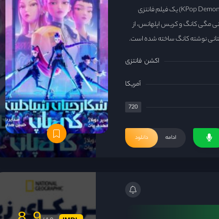
شکارچیان شیاطین کی‌ پاپ (KPop Demon Hunters) یک فیلم فانتزی
این انیمیشن به کارگردانی مگی کانگ و کریس اپلهانس، از
استانی نوشته کانگ ساخته شده است.
اکشن
فانتزی
آمریکا
720
ادامه
دانلود
8.9