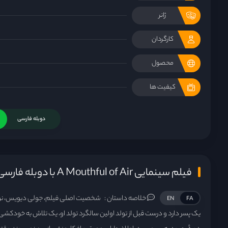
ژانر
کارگردان
محصول
کیفیت ها
دوبله فارسی
فیلم سینمایی A Mouthful of Air با دوبله فارسی
خلاصه داستان :
شخصیت اصلی فیلم، جولی دیویس، نوی
EN
FA
یک پسر دارد و درست قبل از تولد اولین سالگرد تولد او، یک تلاش به خودکشی 