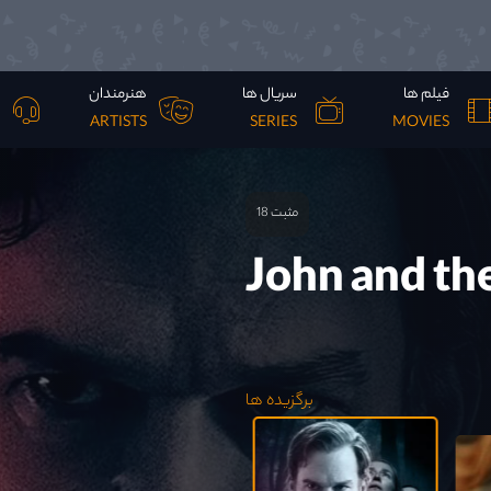
فیلم ها
سریال ها
هنرمندان
ARTISTS
SERIES
MOVIES
Until Dawn
America The
مثبت 18
مثبت 18
18+
14+
14+
14+
14+
14+
I Saw Black
John and th
A Mouthful 
Hole 2001
Teen Wolf
Harpers Isl
LateShift
Tomb Raider
8.9
IMDb
برگزیده ها