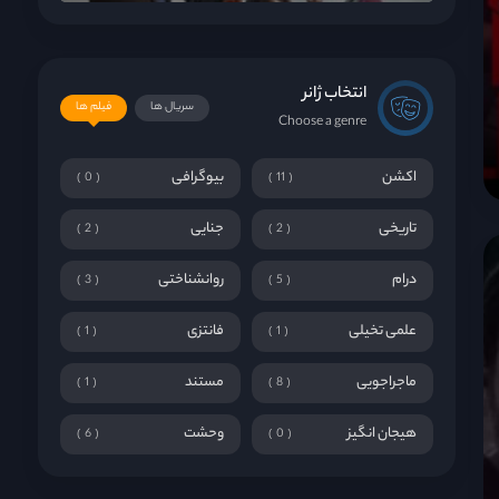
انتخاب ژانر
سریال ها
فیلم ها
Choose a genre
اکشن
بیوگرافی
0
11
تاریخی
جنایی
2
2
درام
روانشناختی
3
5
علمی تخیلی
فانتزی
1
1
ماجراجویی
مستند
1
8
هیجان انگیز
وحشت
6
0