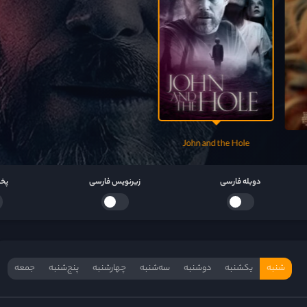
Tomb Raider A Survivor Is Born
I Saw Black Clouds
John and the Hole
دوبله فارسی
زیرنویس فارسی
پخش
شنبه
یکشنبه
دوشنبه
سه‌‌شنبه
چهارشنبه
پنج‌شنبه
جمعه