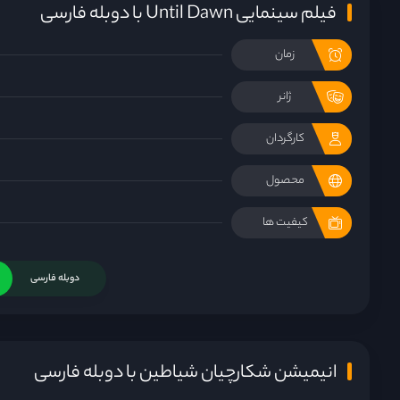
فیلم سینمایی Until Dawn با دوبله فارسی
زمان
ژانر
کارگردان
محصول
کیفیت ها
دوبله فارسی
انیمیشن شکارچیان شیاطین با دوبله فارسی