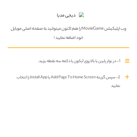
مشاهده همه مطالب بلاگ
ما را در
اینستاگرام
دنبال
ما را در
تلگرام
دنبال کنید
کنید
وب اپلیکیشن MovieGame را هم اکنون میتوانید به صفحه اصلی موبایل
خود اضافه نمایید !
سریال های بروز شده
تمام سریال ها
1- در نوار پایین یا بالا روی آیکون یا دکمه سه نقطه بزنید.
Updated Series
2- سپس گزینه Add Page To Home Screen یا Install App را انتخاب
نمایید
قسمت چهارم فصل اول اضافه شد
قسمت دوم فصل اول اضافه شد