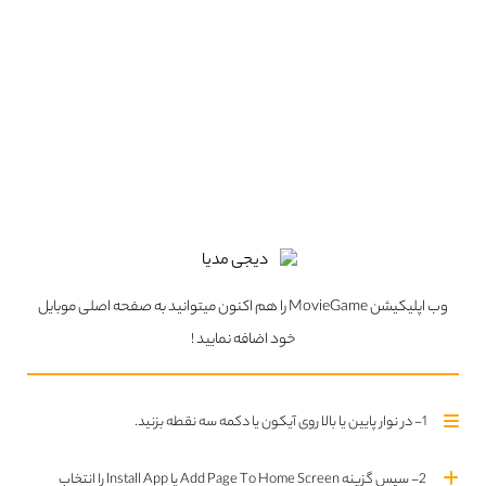
ما را در
اینستاگرام
دنبال کنید
ما را در
تلگرام
دنبال کنید
سریال های بروز شده
تمام سریال ها
Updated Series
قسمت چهارم فصل اول اضافه شد
وب اپلیکیشن MovieGame را هم اکنون میتوانید به صفحه اصلی موبایل
قسمت دوم فصل اول اضافه شد
خود اضافه نمایید !
1- در نوار پایین یا بالا روی آیکون یا دکمه سه نقطه بزنید.
قسمت سوم فصل اول اضافه شد
2- سپس گزینه Add Page To Home Screen یا Install App را انتخاب