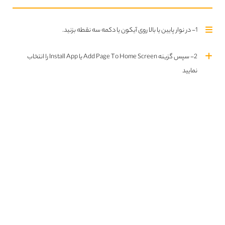
Call of Duty: Vanguard
1- در نوار پایین یا بالا روی آیکون یا دکمه سه نقطه بزنید.
2- سپس گزینه Add Page To Home Screen یا Install App را انتخاب
نمایید