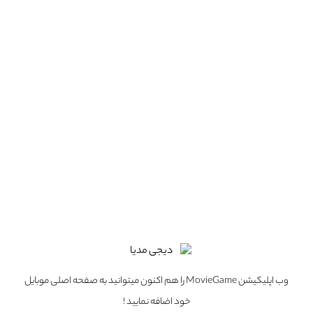
Activision
حرفه :
کارگردان
مجموعه آثار
1 عدد
وب اپلیکیشن MovieGame را هم اکنون میتوانید به صفحه اصلی موبایل
خود اضافه نمایید !